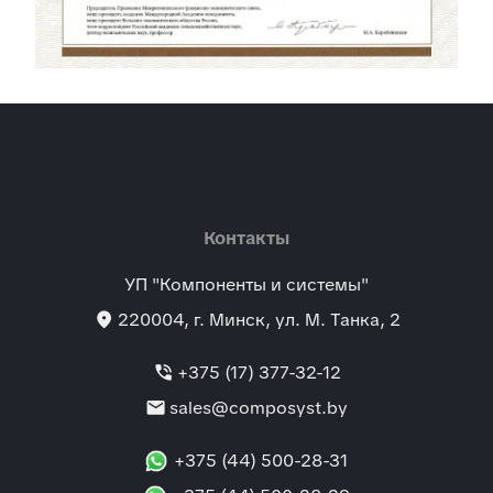
Контакты
УП "Компоненты и системы"
location_on
220004
, г.
Минск
,
ул. М. Танка, 2
phone_in_talk
+375 (17) 377-32-12
mail
sales@composyst.by
+375 (44) 500-28-31