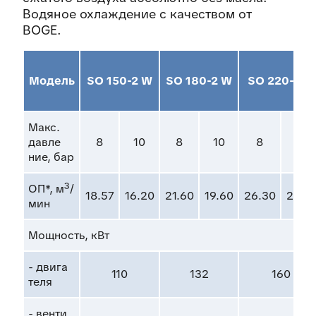
Водяное охлаждение с качеством от
BOGE.
Модель
SO 150-2 W
SO 180-2 W
SO 220-2 W
Макс.
дав
ле
8
10
8
10
8
10
ние, бар
ОП*, м³/
18.57
16.20
21.60
19.60
26.30
23.2
мин
Мощ
ность, кВт
- дви
га
110
132
160
те
ля
- вен
ти