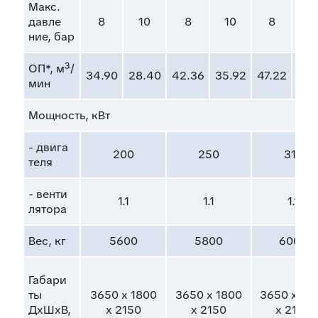
Макс.
дав
ле
8
10
8
10
8
1
ние, бар
ОП*, м³/
34.90
28.40
42.36
35.92
47.22
46.
мин
Мощ
ность, кВт
- дви
га
200
250
315
те
ля
- вен
ти
1.1
1.1
1.1
ля
то
ра
Вес, кг
5600
5800
6000
Га
ба
ри
ты
3650 x 1800
3650 x 1800
3650 x 18
ДхШхВ,
x 2150
x 2150
x 2150