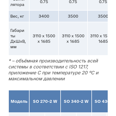
0.75
0.75
0.75
ля
то
ра
Вес, кг
3400
3500
3500
Га
ба
ри
ты
3110 x 1500
3110 x 1500
3110 x 1500 x
ДхШхВ,
x 1685
x 1685
1685
мм
* – объёмная производительность всей
системы в соответствии с ISO 1217,
приложение С при температуре 20 °С и
максимальном давлении
Модель
SO 270-2 W
SO 340-2 W
SO 430-2