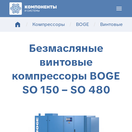
menu
home
/
Компрессоры
/
BOGE
/
Винтовые компрес
Безмасляные
винтовые
компрессоры BOGE
SO 150 – SO 480