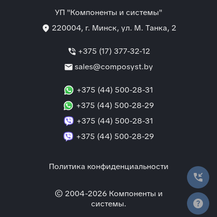
УП "Компоненты и системы"
location_on
220004
, г.
Минск
,
ул. М. Танка, 2
phone_in_talk
+375 (17) 377-32-12
mail
sales@composyst.by
+375 (44) 500-28-31
+375 (44) 500-28-29
+375 (44) 500-28-31
+375 (44) 500-28-29
Политика конфиденциальности
phone_callback
© 2004-2026 Компоненты и
help
cистемы.