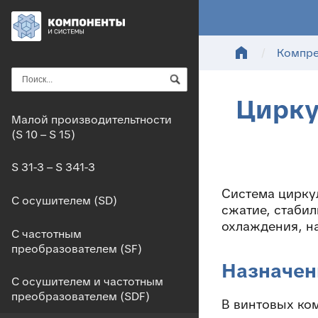
home
/
Компр
Цирку
Малой производительтности
(S 10 – S 15)
S 31-3 – S 341-3
Система цирку
С осушителем (SD)
сжатие, стаби
охлаждения, н
С частотным
преобразователем (SF)
Назначен
С осушителем и частотным
преобразователем (SDF)
В винтовых ко