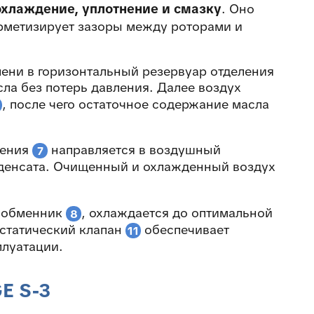
охлаждение, уплотнение и смазку
. Оно
ерметизирует зазоры между роторами и
пени в горизонтальный резервуар отделения
сла без потерь давления. Далее воздух
, после чего остаточное содержание масла
ления
направляется в воздушный
7
нденсата. Очищенный и охлажденный воздух
лообменник
, охлаждается до оптимальной
8
остатический клапан
обеспечивает
11
плуатации.
E S-3