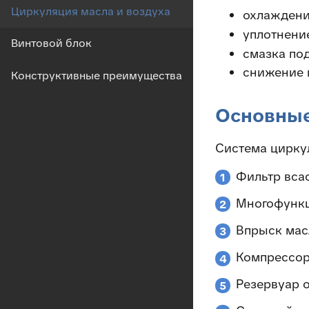
Циркуляция масла и воздуха
охлаждени
уплотнени
Винтовой блок
смазка по
снижение 
Конструктивные преимущества
Основные
Система цирку
Фильтр вса
1
Многофункц
2
Впрыск мас
3
Компрессор
4
Резервуар 
5