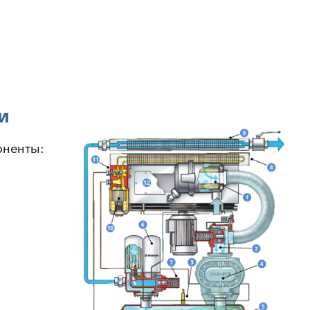
и
оненты: