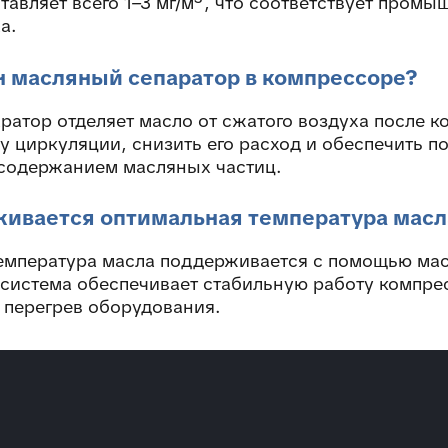
тавляет всего 1–3 мг/м³, что соответствует пром
а.
 масляный сепаратор в компрессоре?
атор отделяет масло от сжатого воздуха после к
у циркуляции, снизить его расход и обеспечить п
одержанием масляных частиц.
ивается оптимальная температура масл
емпература масла поддерживается с помощью мас
 система обеспечивает стабильную работу компре
 перегрев оборудования.