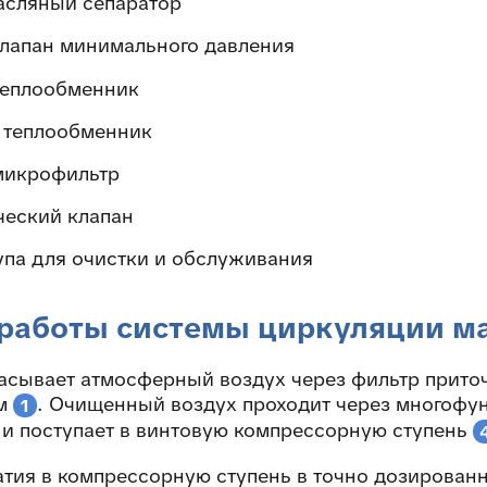
сляный сепаратор
лапан минимального давления
теплообменник
 теплообменник
микрофильтр
ческий клапан
упа для очистки и обслуживания
работы системы циркуляции ма
асывает атмосферный воздух через фильтр прит
ом
. Очищенный воздух проходит через многофу
1
и поступает в винтовую компрессорную ступень
атия в компрессорную ступень в точно дозирован