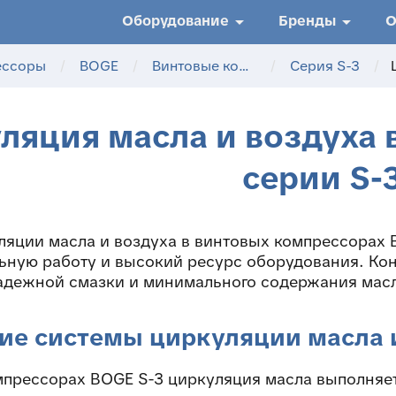
arrow_drop_down
arrow_drop_down
Оборудование
Бренды
О
ессоры
/
BOGE
/
Винтовые компрессоры
/
Серия S-3
/
ляция масла и воздуха 
серии S-
ляции масла и воздуха в винтовых компрессорах 
льную работу и высокий ресурс оборудования. Ко
адежной смазки и минимального содержания масл
ие системы циркуляции масла 
мпрессорах BOGE S-3 циркуляция масла выполняет