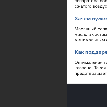
сепаратора сос
сжатого воздух
Зачем нужен
Масляный сепар
масло в систем
минимальным с
Как поддерж
Оптимальная т
клапана. Такая
предотвращает