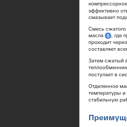
компрессорно
эффективно от
смазывает под
Смесь сжатого 
масла
, где
5
проходит чере
составляет всег
Затем сжатый 
теплообменни
поступает в си
Отделенное ма
температуры и
стабильную ра
Преимуще