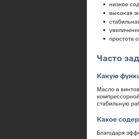
низкое со
высокая э
стабильна
увеличенн
простота 
Часто за
Какую функ
Масло в винто
компрессорной
стабильную ра
Какое содер
Благодаря эфф