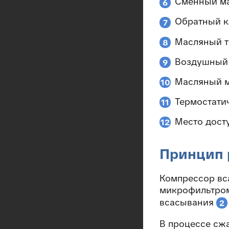
Сменный ма
6
Обратный к
7
Масляный 
8
Воздушный
9
Масляный 
10
Термостати
11
Место дост
12
Принцип 
Компрессор вс
микрофильтр
всасывания
2
В процессе сж