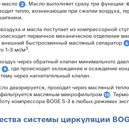
е масло
. Масло выполняет сразу три функции:
3
водит тепло, возникающее при сжатии воздуха, г
шипники.
воздуха и масла поступает из компрессорной сту
 происходит первичное механическое отделение ма
з внешний быстросменный масляный сепаратор
6
3
о 1–3 мг/м
.
воздух через обратный клапан минимального дав
к
, где происходит охлаждение и осаждение ко
9
стему через нагнетательный клапан.
сло деаэрируется, проходит через масляный теп
 фильтруется масляным микрофильтром
. Терм
10
боту компрессора BOGE S-3 в любых режимах экс
ства системы циркуляции BOG