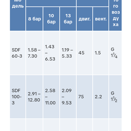
A/
дель
го
воз
10
13
ду
8 бар
двиг.
вент.
бар
бар
ха
1.43
G
SDF
1.58 –
1.19 –
112
–
45
1.5
1
1
⁄
60-3
7.30
5.33
11
4
6.53
SDF
2.58
2.09
G
2.91 –
15
100-
–
–
75
2.2
1
1
⁄
12.80
15
2
3
11.00
9.53