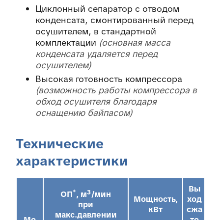
Циклонный сепаратор с отводом
конденсата, смонтированный перед
осушителем, в стандартной
комплектации
основная масса
конденсата удаляется перед
осушителем
Высокая готовность компрессора
возможность работы компрессора в
обход осушителя благодаря
оснащению байпасом
Технические
характеристики
Вы
*
ОП
, м³/мин
Мощ
ность,
ход
при
кВт
сжа
В
макс.давлении
Мо
то