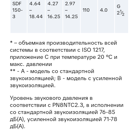
SDF
4.64
4.27
2.97
23
G
150-
–
–
–
110
4.0
/
1
2
⁄
2
3
18.44
16.25
14.25
24
* – объемная производительность всей
системы в соответствии с ISO 1217,
приложение С при температуре 20 °С и
макс. давлении
** - A - модель со стандартной
звукоизоляцией; B - модель с усиленной
звукоизоляцией.
Уровень звукового давления в
соответствии с PN8NTC2.3, в исполнении
со стандартной звукоизоляцией 76-85
дБ(А), усиленной звукоизоляцией 71-78
дБ(А).