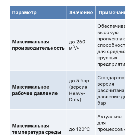
Параметр
Значение
Примечание
Обеспечивает
высокую
пропускную
Максимальная
до 260
способность
производительность
м³/ч
для средних и
крупных
предприятий
Стандартная
до 5 бар
версия
Максимальное
(версия
рассчитана на
рабочее давление
Heavy-
давление до 2
Duty)
бар
Актуально
для
Максимальная
до 120°C
процессов с
температура среды