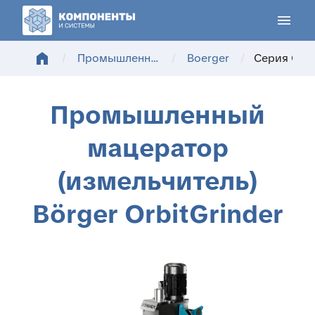
menu
home
/
Промышленные насосы
/
Boerger
/
Серия Orbi
Промышленный
мацератор
(измельчитель)
Börger OrbitGrinder