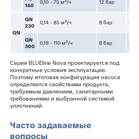
0,10 - 75 м³/ч
12 бар
200
160
QN
0,14 - 85 м³/ч
8 бар
200
230
QN
QN
0,18 - 110 м³/ч
8 бар
200
300
Серия BLUEline Nova проектируется под
конкретные условия эксплуатации.
Поэтому итоговая конфигурация насоса
определяется свойствами продукта,
требуемым давлением, санитарными
требованиями и выбранной системой
уплотнений.
Часто задаваемые
вопросы