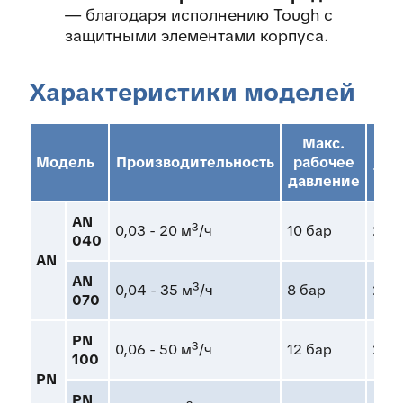
— благодаря исполнению Tough с
защитными элементами корпуса.
Характеристики моделей
Макс.
Модель
Производительность
рабочее
тем
давление
AN
0,03 - 20 м³/ч
10 бар
200
040
AN
AN
0,04 - 35 м³/ч
8 бар
200
070
PN
0,06 - 50 м³/ч
12 бар
200
100
PN
PN