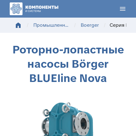
menu
home
/
Промышленные насосы
/
Boerger
/
Серия BLUE
Роторно-лопастные
насосы Börger
BLUEline Nova